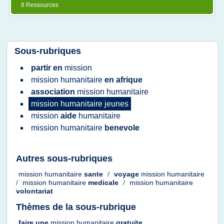
8 Ressources
Sous-rubriques
partir en
mission
mission humanitaire
en afrique
association
mission humanitaire
mission humanitaire jeunes
mission
aide
humanitaire
mission humanitaire
benevole
Autres sous-rubriques
mission humanitaire
sante
/
voyage
mission humanitaire
/
mission humanitaire
medicale
/
mission humanitaire
volontariat
Thèmes de la sous-rubrique
faire
une
mission humanitaire
gratuite