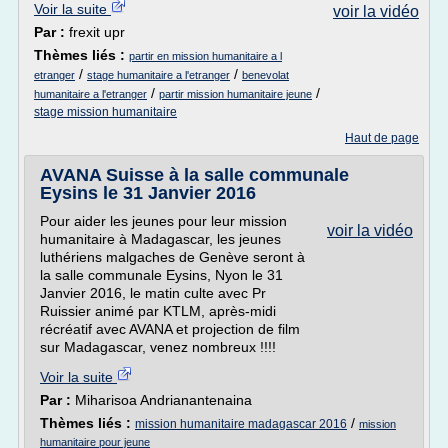
Voir la suite
voir la vidéo
Par :
frexit upr
Thèmes liés :
partir en mission humanitaire a l
/
/
etranger
stage humanitaire a l'etranger
benevolat
/
/
humanitaire a l'etranger
partir mission humanitaire jeune
stage mission humanitaire
Haut de page
AVANA Suisse à la salle communale
Eysins le 31 Janvier 2016
Pour aider les jeunes pour leur mission
voir la vidéo
humanitaire à Madagascar, les jeunes
luthériens malgaches de Genève seront à
la salle communale Eysins, Nyon le 31
Janvier 2016, le matin culte avec Pr
Ruissier animé par KTLM, après-midi
récréatif avec AVANA et projection de film
sur Madagascar, venez nombreux !!!!
Voir la suite
Par :
Miharisoa Andrianantenaina
Thèmes liés :
/
mission humanitaire madagascar 2016
mission
humanitaire pour jeune