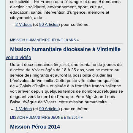
collectivité... En France ou à l’étranger et dans 9 domaines
d’action : solidarité, environnement, sport, culture,
éducation, santé, intervention d'urgence, mémoire et
citoyenneté, aide...
→
2 Vidéos
(et
50 Articles
) pour ce thème
MISSION HUMANITAIRE JEUNE 18 ANS »
Mission humanitaire diocésaine à Vintimille
voir la vidéo
Durant deux semaines fin juillet, une trentaine de jeunes du
diocèse de Viviers âgés de 18 à 25 ans, vont se mettre au
service des migrants et auront la possibilité d´aider les
bénévoles de Vintimille. Cette petite ville italienne qualifiée
de « Calais d´Italie » et située à la frontière franco-italienne
voit arriver depuis quelques temps de nombreux réfugiés se
dirigeant vers le nord de l´Europe. Pour Mgr Jean-Louis
Balsa, évêque de Viviers, cette mission humanitaire...
→
1 Vidéos
(et
90 Articles
) pour ce thème
MISSION HUMANITAIRE JEUNE ETE 2014 »
Mission Pérou 2014