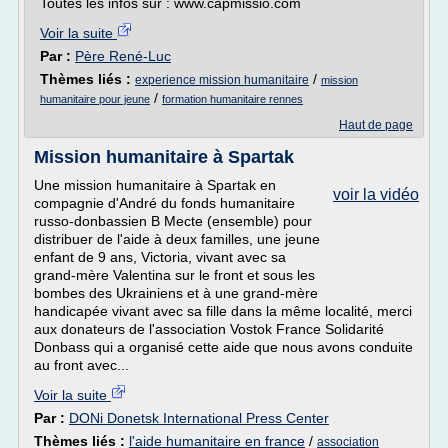
Toutes les infos sur : www.capmissio.com
Voir la suite
Par :
Père René-Luc
Thèmes liés :
/
experience mission humanitaire
mission
/
humanitaire pour jeune
formation humanitaire rennes
Haut de page
Mission humanitaire à Spartak
Une mission humanitaire à Spartak en
voir la vidéo
compagnie d'André du fonds humanitaire
russo-donbassien B Mecte (ensemble) pour
distribuer de l'aide à deux familles, une jeune
enfant de 9 ans, Victoria, vivant avec sa
grand-mère Valentina sur le front et sous les
bombes des Ukrainiens et à une grand-mère
handicapée vivant avec sa fille dans la même localité, merci
aux donateurs de l'association Vostok France Solidarité
Donbass qui a organisé cette aide que nous avons conduite
au front avec...
Voir la suite
Par :
DONi Donetsk International Press Center
Thèmes liés :
l'aide humanitaire en france
/
association