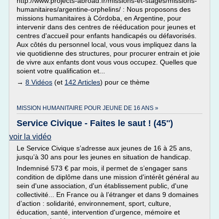
http://www.projects-abroad.fr/missions-et-stages/missions-
humanitaires/argentine-orphelins/ : Nous proposons des
missions humanitaires à Córdoba, en Argentine, pour
intervenir dans des centres de rééducation pour jeunes et
centres d'accueil pour enfants handicapés ou défavorisés.
Aux côtés du personnel local, vous vous impliquez dans la
vie quotidienne des structures, pour procurer entrain et joie
de vivre aux enfants dont vous vous occupez. Quelles que
soient votre qualification et...
→
8 Vidéos
(et
142 Articles
) pour ce thème
MISSION HUMANITAIRE POUR JEUNE DE 16 ANS »
Service Civique - Faites le saut ! (45'')
voir la vidéo
Le Service Civique s’adresse aux jeunes de 16 à 25 ans,
jusqu’à 30 ans pour les jeunes en situation de handicap.
Indemnisé 573 € par mois, il permet de s’engager sans
condition de diplôme dans une mission d'intérêt général au
sein d'une association, d'un établissement public, d'une
collectivité... En France ou à l’étranger et dans 9 domaines
d’action : solidarité, environnement, sport, culture,
éducation, santé, intervention d'urgence, mémoire et