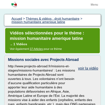
Menu
Accueil
>
Thèmes & vidéos : droit humanitaire
>
mission humanitaire amerique latine
Vidéos sélectionnées pour le thème :
mission humanitaire amerique latine
1 Vidéos
→
Voir également
37 Articles
pour ce thème
Missions sociales avec Projects Abroad
http://www.projects-abroad.fr/missions-et-
voir la vidéo
stages/missions-humanitaires/ : Les missions
humanitaires de Projects Abroad sont
ouvertes à tous. Les volontaires n'ont besoin
d'aucune qualification particulière pour
apporter leur aide humanitaire à des
populations défavorisées en Afrique, Asie,
Amérique Latine et Europe de l'Est. La majorité des
missions vise à aider des enfants (orphelins, enfants des
rues, enfants handicapés, etc.), mais des ONG partenaires