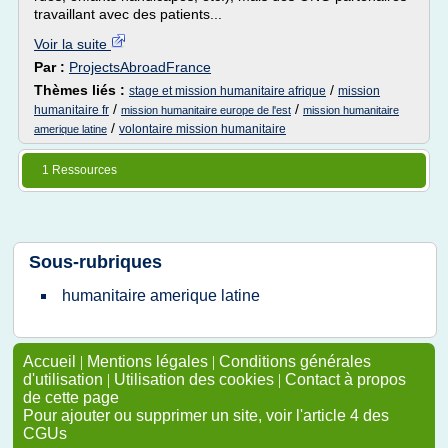
travaillant avec des patients...
Voir la suite
Par :
ProjectsAbroadFrance
Thèmes liés :
/
stage et mission humanitaire afrique
mission
/
/
humanitaire fr
mission humanitaire europe de l'est
mission humanitaire
/
volontaire mission humanitaire
amerique latine
1 Ressources
Sous-rubriques
humanitaire amerique latine
Accueil
|
Mentions légales
|
Conditions générales
d'utilisation
|
Utilisation des cookies
|
Contact à propos
de cette page
Pour ajouter ou supprimer un site, voir l'article 4 des
CGUs