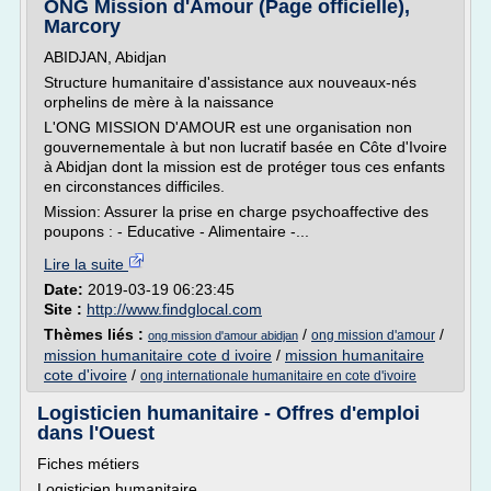
ONG Mission d'Amour (Page officielle),
Marcory
ABIDJAN, Abidjan
Structure humanitaire d'assistance aux nouveaux-nés
orphelins de mère à la naissance
L'ONG MISSION D'AMOUR est une organisation non
gouvernementale à but non lucratif basée en Côte d'Ivoire
à Abidjan dont la mission est de protéger tous ces enfants
en circonstances difficiles.
Mission: Assurer la prise en charge psychoaffective des
poupons : - Educative - Alimentaire -...
Lire la suite
Date:
2019-03-19 06:23:45
Site :
http://www.findglocal.com
Thèmes liés :
/
/
ong mission d'amour
ong mission d'amour abidjan
mission humanitaire cote d ivoire
/
mission humanitaire
cote d'ivoire
/
ong internationale humanitaire en cote d'ivoire
Logisticien humanitaire - Offres d'emploi
dans l'Ouest
Fiches métiers
Logisticien humanitaire