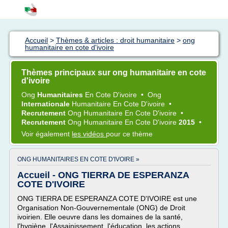
Accueil
>
Thèmes & articles : droit humanitaire
>
ong
humanitaire en cote d'ivoire
Thèmes principaux sur ong humanitaire en cote
d'ivoire
Ong
Humanitaires
En Cote D'ivoire
•
Ong
Internationale
Humanitaire En Cote D'ivoire
•
Recrutement
Ong Humanitaire En Cote D'ivoire
•
Recrutement
Ong Humanitaire En Cote D'ivoire
2015
•
Voir également
les vidéos
pour ce thème
ONG HUMANITAIRES EN COTE D'IVOIRE »
Accueil - ONG TIERRA DE ESPERANZA
COTE D'IVOIRE
ONG TIERRA DE ESPERANZA COTE D'IVOIRE est une
Organisation Non-Gouvernementale (ONG) de Droit
ivoirien. Elle oeuvre dans les domaines de la santé,
l'hygiène, l'Assainissement, l'éducation, les actions