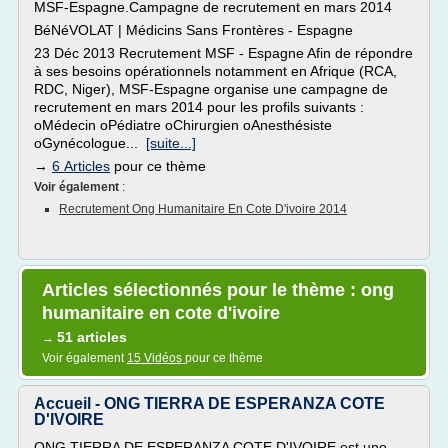
MSF-Espagne.Campagne de recrutement en mars 2014
BéNéVOLAT | Médicins Sans Frontères - Espagne
23 Déc 2013 Recrutement MSF - Espagne Afin de répondre
à ses besoins opérationnels notamment en Afrique (RCA,
RDC, Niger), MSF-Espagne organise une campagne de
recrutement en mars 2014 pour les profils suivants :
oMédecin oPédiatre oChirurgien oAnesthésiste
oGynécologue...
[suite...]
→
6 Articles
pour ce thème
Voir également
:
Recrutement Ong Humanitaire En Cote D'ivoire 2014
Articles sélectionnés pour le thème : ong
humanitaire en cote d'ivoire
51 articles
→
Voir également
15 Vidéos
pour ce thème
Accueil - ONG TIERRA DE ESPERANZA COTE
D'IVOIRE
ONG TIERRA DE ESPERANZA COTE D'IVOIRE est une