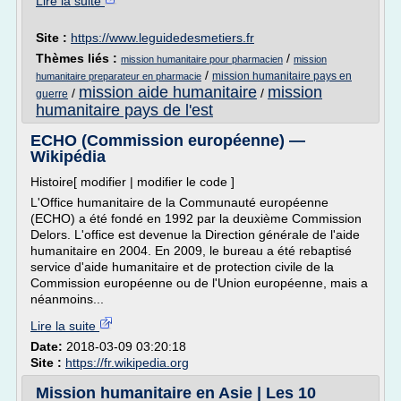
Lire la suite
Site :
https://www.leguidedesmetiers.fr
Thèmes liés :
/
mission humanitaire pour pharmacien
mission
/
mission humanitaire pays en
humanitaire preparateur en pharmacie
mission aide humanitaire
mission
/
/
guerre
humanitaire pays de l'est
ECHO (Commission européenne) —
Wikipédia
Histoire[ modifier | modifier le code ]
L'Office humanitaire de la Communauté européenne
(ECHO) a été fondé en 1992 par la deuxième Commission
Delors. L'office est devenue la Direction générale de l'aide
humanitaire en 2004. En 2009, le bureau a été rebaptisé
service d'aide humanitaire et de protection civile de la
Commission européenne ou de l'Union européenne, mais a
néanmoins...
Lire la suite
Date:
2018-03-09 03:20:18
Site :
https://fr.wikipedia.org
Mission humanitaire en Asie | Les 10