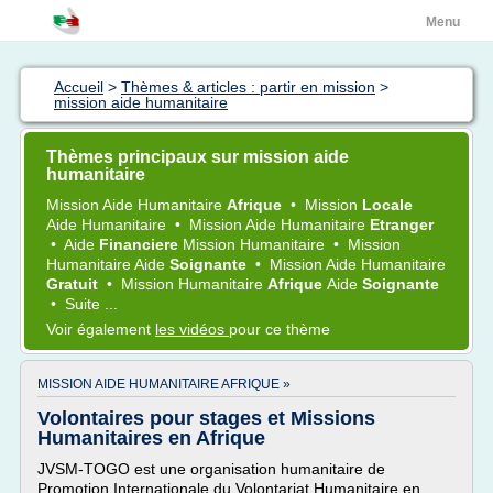
Menu
Accueil
>
Thèmes & articles : partir en mission
>
mission aide humanitaire
Thèmes principaux sur mission aide
humanitaire
Mission Aide Humanitaire
Afrique
•
Mission
Locale
Aide Humanitaire
•
Mission Aide Humanitaire
Etranger
•
Aide
Financiere
Mission Humanitaire
•
Mission
Humanitaire Aide
Soignante
•
Mission Aide Humanitaire
Gratuit
•
Mission Humanitaire
Afrique
Aide
Soignante
•
Suite ...
Voir également
les vidéos
pour ce thème
MISSION AIDE HUMANITAIRE AFRIQUE »
Volontaires pour stages et Missions
Humanitaires en Afrique
JVSM-TOGO est une organisation humanitaire de
Promotion Internationale du Volontariat Humanitaire en