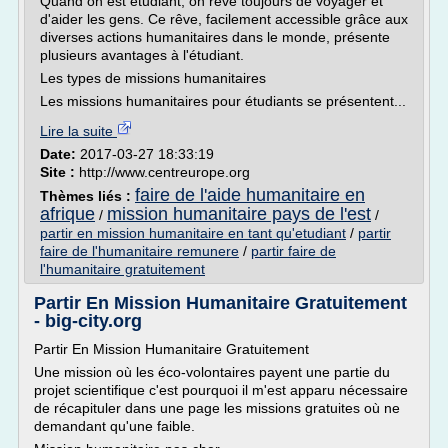
Quand on est étudiant, on rêve toujours de voyager et
d'aider les gens. Ce rêve, facilement accessible grâce aux
diverses actions humanitaires dans le monde, présente
plusieurs avantages à l'étudiant.
Les types de missions humanitaires
Les missions humanitaires pour étudiants se présentent...
Lire la suite
Date:
2017-03-27 18:33:19
Site :
http://www.centreurope.org
faire de l'aide humanitaire en
Thèmes liés :
afrique
mission humanitaire pays de l'est
/
/
partir en mission humanitaire en tant qu'etudiant
/
partir
faire de l'humanitaire remunere
/
partir faire de
l'humanitaire gratuitement
Partir En Mission Humanitaire Gratuitement
- big-city.org
Partir En Mission Humanitaire Gratuitement
Une mission où les éco-volontaires payent une partie du
projet scientifique c'est pourquoi il m'est apparu nécessaire
de récapituler dans une page les missions gratuites où ne
demandant qu'une faible.