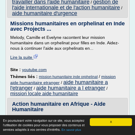
travailler dans l'aide humanitaire
gestion de
/
l'aide internationale et de l'action humanitaire
/
aide humanitaire d'urgence
Missions humanitaires en orphelinat en Inde
avec Projects ...
Melody, Camille et Evelyne racontent leur mission
humanitaire dans un orphelinat pour filles en Inde. Aidez-
nous à continuer l'aide aux orphelinats en...
Lire la suite
Site :
youtube.com
Thèmes liés :
/
mission
mission humanitaire inde orphelinat
aide humanitaire a
aide humanitaire etranger
/
l'etranger
aide humanitaire a l etranger
/
/
mission locale aide humanitaire
Action humanitaire en Afrique - Aide
Humanitaire
Home Humanitaire à l'étranger Action humanitaire en
En poursuivant votre navigation sur ce site, vous acceptez
X
Afrique
l'utilisation de cookies pour vous proposer des contenus et
services adaptés à vos centres d'intérêts.
Action humanitaire en Afrique
En savoir plus