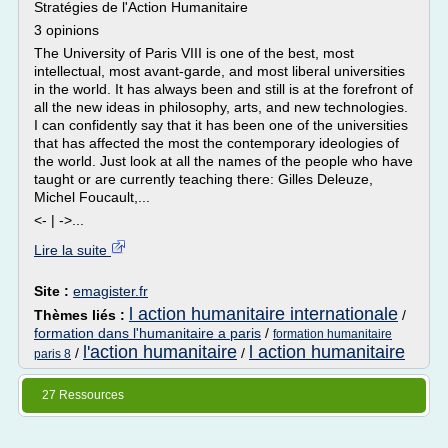
Stratégies de l'Action Humanitaire
3 opinions
The University of Paris VIII is one of the best, most
intellectual, most avant-garde, and most liberal universities
in the world. It has always been and still is at the forefront of
all the new ideas in philosophy, arts, and new technologies.
I can confidently say that it has been one of the universities
that has affected the most the contemporary ideologies of
the world. Just look at all the names of the people who have
taught or are currently teaching there: Gilles Deleuze,
Michel Foucault,...
<- | ->...
Lire la suite
Site :
emagister.fr
l action humanitaire internationale
Thèmes liés :
/
formation dans l'humanitaire a paris
/
formation humanitaire
l'action humanitaire
l action humanitaire
/
/
paris 8
27 Ressources